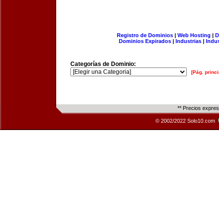
Registro de Dominios
|
Web Hosting
|
D
Dominios Expirados
|
Industrias
|
Indu
Categorías de Dominio:
[Pág. princi
** Precios expre
© 2002/2022 Solo10.com