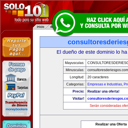
consultoresderie
El dueño de este dominio lo ha
Mayusculas:
CONSULTORESDERIES
Minusculas:
consultoresderiesgos.co
Longitud:
20 caracteres
Categorias:
Empresas e Industrias
,
Pr
Precio:
Realizar una oferta!
Visitar!
consultoresderiesgos.c
Serán consideradas ofer
Realizar una Oferta