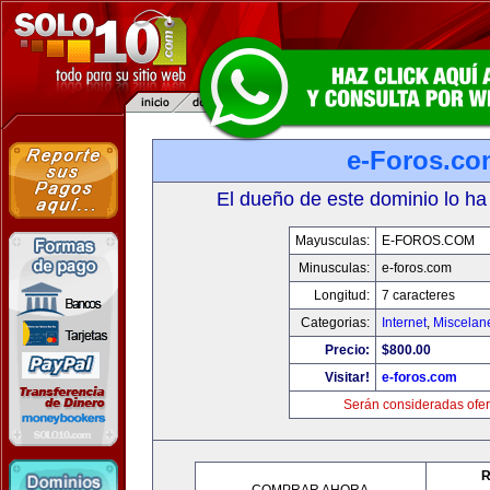
e-Foros.co
El dueño de este dominio lo ha
Mayusculas:
E-FOROS.COM
Minusculas:
e-foros.com
Longitud:
7 caracteres
Categorias:
Internet
,
Miscelane
Precio:
$800.00
Visitar!
e-foros.com
Serán consideradas ofer
R