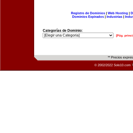
Registro de Dominios
|
Web Hosting
|
D
Dominios Expirados
|
Industrias
|
Indu
Categorías de Dominio:
[Pág. princi
** Precios expre
© 2002/2022 Solo10.com