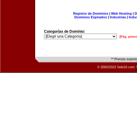
Registro de Dominios
|
Web Hosting
|
D
Dominios Expirados
|
Industrias
|
Indu
Categorías de Dominio:
[Pág. princi
** Precios expre
© 2002/2022 Solo10.com