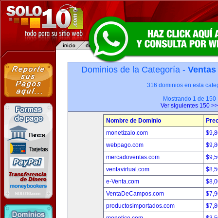
Dominios de la Categoría -
Ventas
316 dominios en esta categ
Mostrando 1 de 150
Ver siguientes 150 >>
Nombre de Dominio
Prec
monetizalo.com
$9,
webpago.com
$9,
mercadoventas.com
$9,
ventavirtual.com
$8,
e-Venta.com
$8,
VentaDeCampos.com
$7,
productosimportados.com
$7,