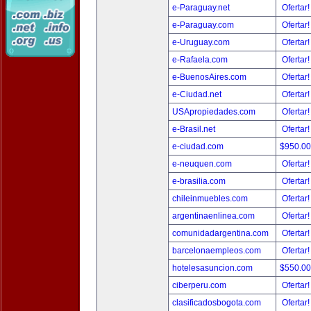
e-Paraguay.net
Ofertar
e-Paraguay.com
Ofertar
e-Uruguay.com
Ofertar
e-Rafaela.com
Ofertar
e-BuenosAires.com
Ofertar
e-Ciudad.net
Ofertar
USApropiedades.com
Ofertar
e-Brasil.net
Ofertar
e-ciudad.com
$950.0
e-neuquen.com
Ofertar
e-brasilia.com
Ofertar
chileinmuebles.com
Ofertar
argentinaenlinea.com
Ofertar
comunidadargentina.com
Ofertar
barcelonaempleos.com
Ofertar
hotelesasuncion.com
$550.0
ciberperu.com
Ofertar
clasificadosbogota.com
Ofertar